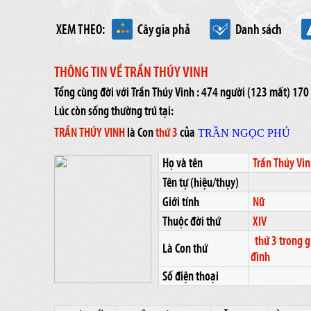
XEM THEO:
Cây gia phả
Danh sách
THÔNG TIN VỀ TRẦN THÚY VINH
Tổng cùng đời với Trần Thúy Vinh : 474 người (123 mất) 17
Lúc còn sống thường trú tại:
TRẦN THÚY VINH
là Con
thứ 3
của
TRẦN NGỌC PHÚ
Họ và tên
Trần Thúy Vi
Tên tự (hiệu/thụy)
Giới tính
Nữ
Thuộc đời thứ
XIV
thứ 3 trong g
Là Con thứ
đình
Số điện thoại