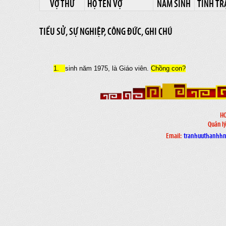
VỢ THỨ
HỌ TÊN VỢ
NĂM SINH
TÌNH TR
TIỂU SỬ, SỰ NGHIỆP, CÔNG ĐỨC, GHI CHÚ
1.
sinh năm 1975, là Giáo viên.
Chồng con?
H
Quản lý
Email:
tranhuuthanhh