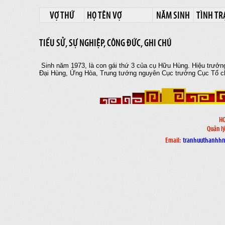
VỢ THỨ
HỌ TÊN VỢ
NĂM SINH
TÌNH TR
TIỂU SỬ, SỰ NGHIỆP, CÔNG ĐỨC, GHI CHÚ
Sinh năm 1973, là con gái thứ 3 của cụ Hữu Hùng. Hiệu trưởn
Đại Hùng, Ứng Hòa, Trung tướng nguyên Cục trưởng Cục Tổ ch
H
Quản lý
Email:
tranhuuthanhh