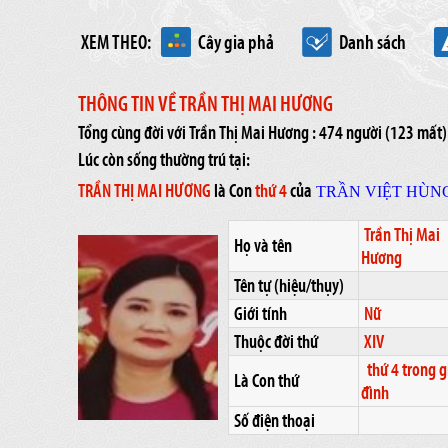
XEM THEO:
Cây gia phả
Danh sách
THÔNG TIN VỀ TRẦN THỊ MAI HƯƠNG
Tổng cùng đời với Trần Thị Mai Hương : 474 người (123 mấ
Lúc còn sống thường trú tại:
TRẦN THỊ MAI HƯƠNG
là Con
thứ 4
của
TRẦN VIỆT HÙN
Trần Thị Mai
Họ và tên
Hương
Tên tự (hiệu/thụy)
Giới tính
Nữ
Thuộc đời thứ
XIV
thứ 4 trong g
Là Con thứ
đình
Số điện thoại