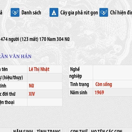
hả
Danh sách
Cây gia phả rút gọn
Chỉ hiện đi
 : 474 người (123 mất) 170 Nam 304 Nữ
RẦN VĂN HÁN
 tên
Lê Thị Nhật
Nghề
nghiệp
ự (hiệu/thụy)
Tình trạng
Còn sống
tính
Nữ
Năm sinh
1969
 đời thứ
XIV
ện thoại