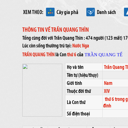
XEM THEO:
Cây gia phả
Danh sách
THÔNG TIN VỀ TRẦN QUANG THÌN
Tổng cùng đời với Trần Quang Thìn : 474 người (123 mất) 
Lúc còn sống thường trú tại:
Nước Nga
TRẦN QUANG THÌN
là Con
thứ 6
của
TRẦN QUANG TẾ
Họ và tên
Trần Quang T
Tên tự (hiệu/thụy)
Giới tính
Nam
Thuộc đời thứ
XIV
thứ 6 trong g
Là Con thứ
đình
Số điện thoại