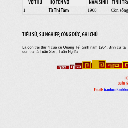
VỢ THỨ
HỌ TÊN VỢ
NĂM SINH
TÌNH TR
Từ Thị Tâm
1
1968
Còn sốn
TIỂU SỬ, SỰ NGHIỆP, CÔNG ĐỨC, GHI CHÚ
Là con trai thứ 4 của cụ Quang Tế. Sinh năm 1964, đinh cư tạ
con trai là Tuấn Sơn, Tuấn Nghĩa
H
Quản lý
Email:
tranhuuthanhh