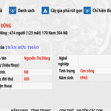
hả
Danh sách
Cây gia phả rút gọn
Chỉ hiện đi
Ị DŨNG
 Dũng : 474 người (123 mất) 170 Nam 304 Nữ
của
TRẦN HỮU THẢO
 tên
Nguyễn Thị Dũng
Nghề
nghiệp
ự (hiệu/thụy)
Tình trạng
Còn sống
tính
Nữ
Năm sinh
1943
 đời thứ
XIV
ện thoại