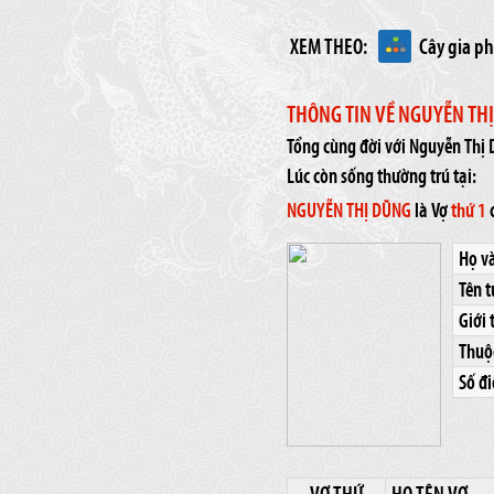
XEM THEO:
Cây gia p
THÔNG TIN VỀ NGUYỄN TH
Tổng cùng đời với Nguyễn Thị
Lúc còn sống thường trú tại:
NGUYỄN THỊ DŨNG
là Vợ
thứ 1
Họ và
Tên t
Giới 
Thuộc
Số đi